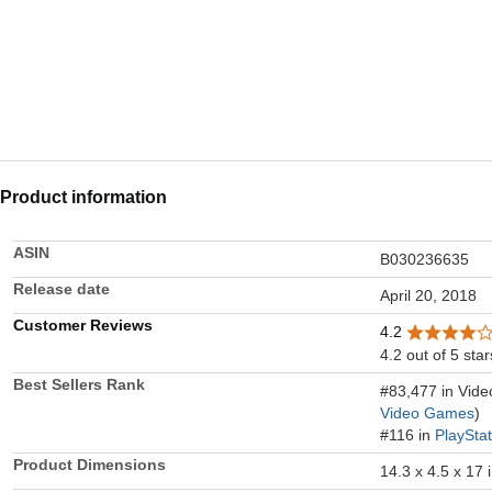
Product information
ASIN
B030236635
Release date
April 20, 2018
Customer Reviews
4.2
4.2 out of 5 star
Best Sellers Rank
#83,477 in Vid
Video Games
)
#116 in
PlaySta
Product Dimensions
14.3 x 4.5 x 17