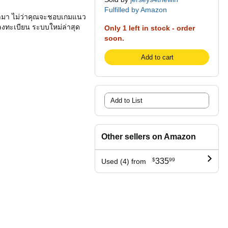
Fulfilled by Amazon
้ามา ไม่ว่าคุณจะชอบเกมแนว
งลงทะเบียน ระบบใหม่ล่าสุด
Only 1 left in stock - order
soon.
Add to cart
Add to List
Other sellers on Amazon
$
335
99
Used (4) from