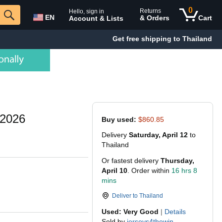
0
Returns
Hello, sign in
EN
& Orders
Cart
Account & Lists
Get free shipping to Thailand
 2026
Buy used:
$860.85
Delivery
Saturday, April 12
to
Thailand
Or fastest delivery
Thursday,
April 10
. Order within
16 hrs 8
mins
Deliver to
Thailand
Used: Very Good
|
Details
Sold by
jerseys4thewin