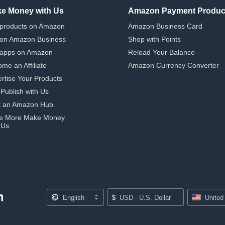
e Money with Us
Amazon Payment Produc
 products on Amazon
Amazon Business Card
 on Amazon Business
Shop with Points
 apps on Amazon
Reload Your Balance
me an Affiliate
Amazon Currency Converter
rtise Your Products
-Publish with Us
t an Amazon Hub
e More Make Money
 Us
English
$
USD - U.S. Dollar
United