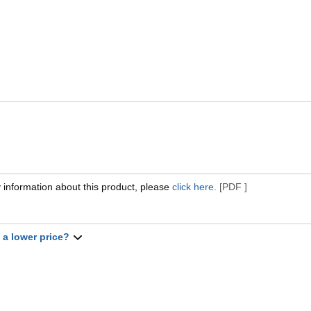
 information about this product, please
click here.
[PDF ]
t a lower price?