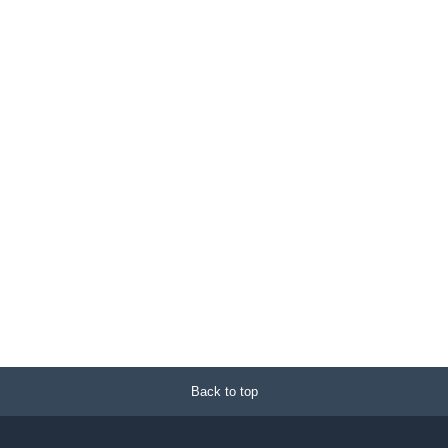
Back to top