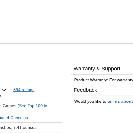
Warranty & Support
Product Warranty: For warranty
Feedback
394 ratings
s
Would you like to
tell us abou
eo Games (
See Top 100 in
tion 4 Consoles
 inches; 7.41 ounces