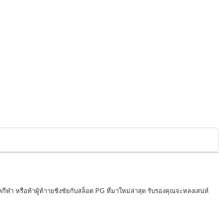
ฬา หรือท้าผู้ท้าายชิงชัยกับสล็อต PG ที่มาใหม่ล่าสุด รับรองคุณจะหลงเสน่ห์