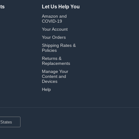
ts
Let Us Help You
Amazon and
COVID-19
Your Account
Your Orders
Shipping Rates &
Policies
Returns &
Replacements
Manage Your
Content and
Devices
Help
 States