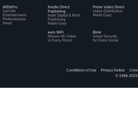
IMDbPro
Kindle Direct
Prime Video Direct
Get Info
Video Distribution
Publishing
Entertainment
Made Easy
Indie Digital & Print
Professionals
Publishing
Need
Made Easy
eero WiFi
Blink
Stream 4K Video
Smart Security
in Every Room
for Every Home
Conditions of Use
Privacy Notice
Cons
© 1996-2025, 