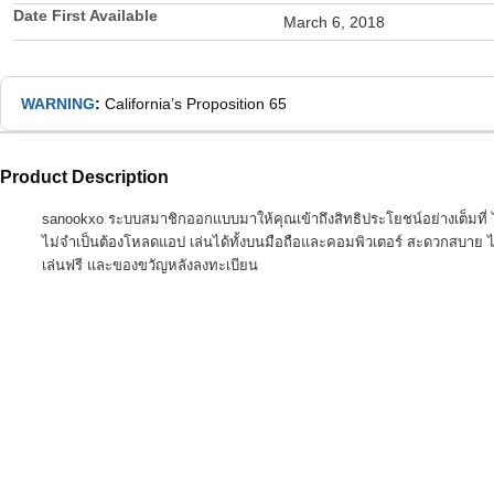
Date First Available
March 6, 2018
WARNING
:
California’s Proposition 65
Product Description
sanookxo ระบบสมาชิกออกแบบมาให้คุณเข้าถึงสิทธิประโยชน์อย่างเต็มที่ ไ
ไม่จำเป็นต้องโหลดแอป เล่นได้ทั้งบนมือถือและคอมพิวเตอร์ สะดวกสบาย ไม
เล่นฟรี และของขวัญหลังลงทะเบียน