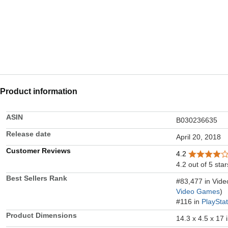
Product information
ASIN
B030236635
Release date
April 20, 2018
Customer Reviews
4.2
4.2 out of 5 star
Best Sellers Rank
#83,477 in Vid
Video Games
)
#116 in
PlaySta
Product Dimensions
14.3 x 4.5 x 17