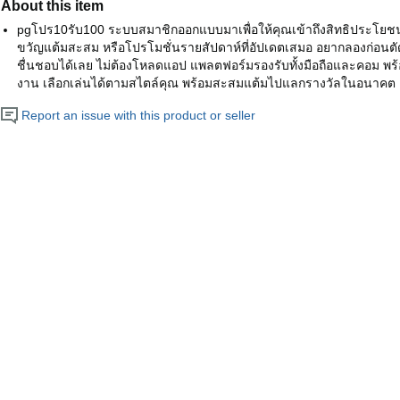
About this item
pgโปร10รับ100 ระบบสมาชิกออกแบบมาเพื่อให้คุณเข้าถึงสิทธิประโยชน์อย
ขวัญแต้มสะสม หรือโปรโมชั่นรายสัปดาห์ที่อัปเดตเสมอ อยากลองก่อนตัด
ชื่นชอบได้เลย ไม่ต้องโหลดแอป แพลตฟอร์มรองรับทั้งมือถือและคอม พ
งาน เลือกเล่นได้ตามสไตล์คุณ พร้อมสะสมแต้มไปแลกรางวัลในอนาคต
Report an issue with this product or seller