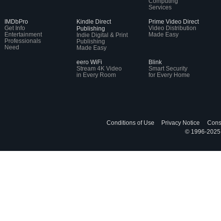
Computing
Services
IMDbPro
Kindle Direct
Prime Video Direct
Get Info
Video Distribution
Publishing
Entertainment
Made Easy
Indie Digital & Print
Professionals
Publishing
Need
Made Easy
eero WiFi
Blink
Stream 4K Video
Smart Security
in Every Room
for Every Home
Conditions of Use
Privacy Notice
Cons
© 1996-2025, 