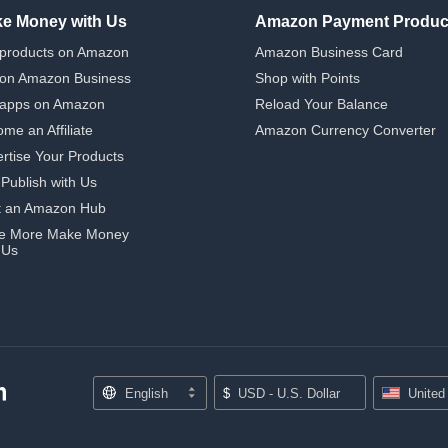
e Money with Us
Amazon Payment Produc
 products on Amazon
Amazon Business Card
 on Amazon Business
Shop with Points
 apps on Amazon
Reload Your Balance
me an Affiliate
Amazon Currency Converter
rtise Your Products
-Publish with Us
t an Amazon Hub
e More Make Money
 Us
English
$
USD - U.S. Dollar
United