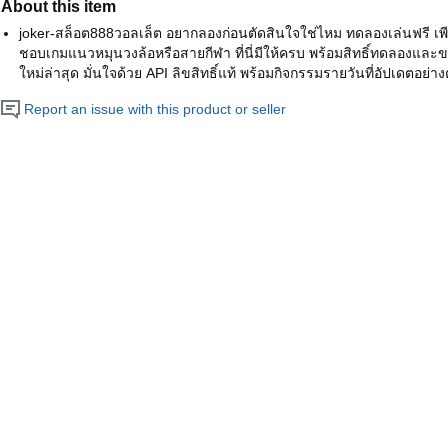
About this item
joker-สล็อต888วอลเล็ต อยากลองก่อนตัดสินใจใช่ไหม ทดลองเล่นฟรี เพี
ชอบเกมแนวหมุนวงล้อหรือสายกีฬา ที่นี่มีให้ครบ พร้อมสิทธิ์ทดลองแล
ใหม่ล่าสุด มั่นใจด้วย API ลิขสิทธิ์แท้ พร้อมกิจกรรมรายวันที่อัปเดตอย่างต
Report an issue with this product or seller