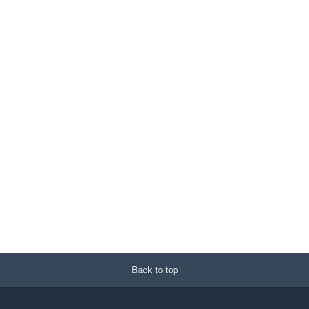
Back to top