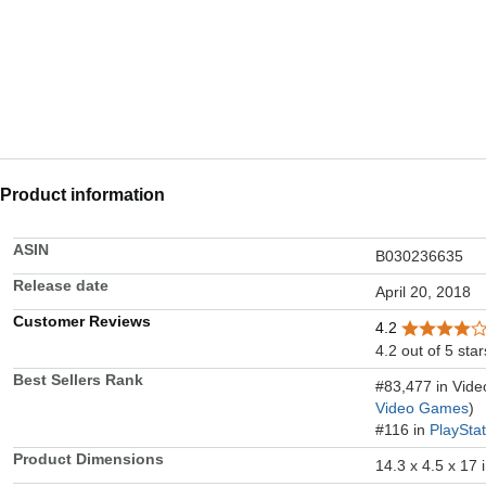
Product information
ASIN
B030236635
Release date
April 20, 2018
Customer Reviews
4.2
4.2 out of 5 star
Best Sellers Rank
#83,477 in Vid
Video Games
)
#116 in
PlaySta
Product Dimensions
14.3 x 4.5 x 17