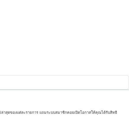
ใหม่ล่าสุดของแต่ละรายการ แถมระบบสมาชิกคอยเปิดโอกาสให้คุณได้รับสิทธิ