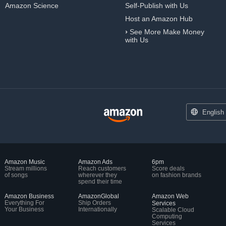
Amazon Science
Self-Publish with Us
Host an Amazon Hub
›
See More Make Money
with Us
English
Amazon Music
Amazon Ads
6pm
Stream millions
Reach customers
Score deals
of songs
wherever they
on fashion brands
spend their time
Amazon Business
AmazonGlobal
Amazon Web
Everything For
Ship Orders
Services
Your Business
Internationally
Scalable Cloud
Computing
Services