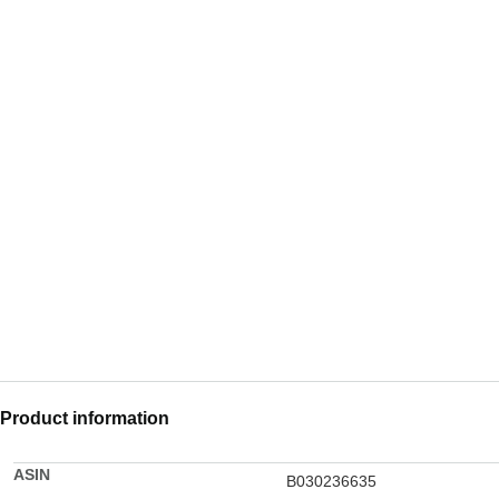
Product information
ASIN
B030236635