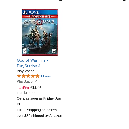
God of War Hits -
PlayStation 4
PlayStation
11,442
PlayStation 4
-18%
16
$
43
List:
$19.99
Get it as soon as
Friday, Apr
11
FREE Shipping on orders
over $35 shipped by Amazon