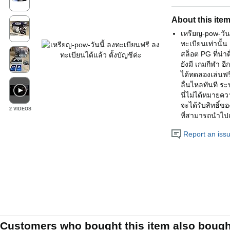
About this ite
เหรียญ-pow-วันน
ทะเบียนเท่านั้
สล็อต PG ที่น่าต
ยังมี เกมกีฬา อ
ได้ทดลองเล่นฟร
ลื่นไหลทันที 
นี่ไม่ได้หมายคว
จะได้รับสิทธิ
2 VIDEOS
ที่สามารถนำไ
Report an issue
Customers who bought this item also bough