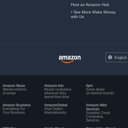
Host an Amazon Hub
›
See More Make Money
with Us
English
Amazon Music
Amazon Ads
6pm
Stream millions
Reach customers
Score deals
of songs
wherever they
on fashion brands
spend their time
Amazon Business
AmazonGlobal
Amazon Web
Everything For
Ship Orders
Services
Your Business
Internationally
Scalable Cloud
Computing
Services