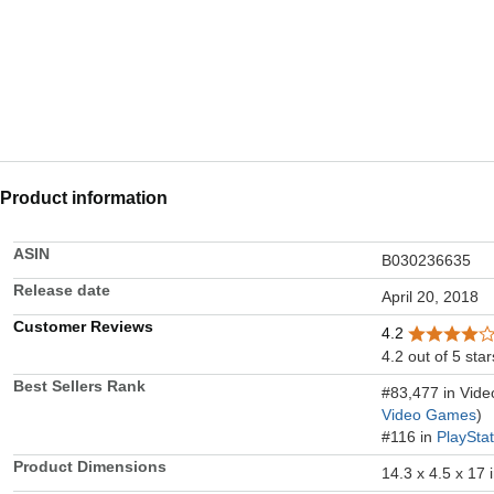
Product information
ASIN
B030236635
Release date
April 20, 2018
Customer Reviews
4.2
4.2 out of 5 star
Best Sellers Rank
#83,477 in Vid
Video Games
)
#116 in
PlaySta
Product Dimensions
14.3 x 4.5 x 17