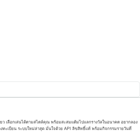
ี่เดียว เลือกเล่นได้ตามสไตล์คุณ พร้อมสะสมแต้มไปแลกรางวัลในอนาคต อยากลอง
งทะเบียน ระบบใหม่ล่าสุด มั่นใจด้วย API ลิขสิทธิ์แท้ พร้อมกิจกรรมรายวันที่