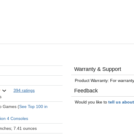
Warranty & Support
Product Warranty: For warranty
Feedback
394 ratings
s
Would you like to
tell us abou
eo Games (
See Top 100 in
tion 4 Consoles
 inches; 7.41 ounces