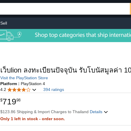
Sell
เว็บlion ลงทะเบียนปัจจุบัน รับโบนัสมูลค่า 
Visit the PlayStation Store
Platform :
PlayStation 4
4.2
394 ratings
719
$
98
$123.86 Shipping & Import Charges to Thailand
Details
Only 1 left in stock - order soon.