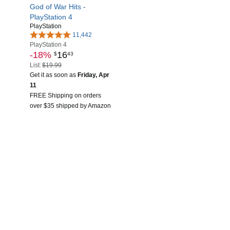
God of War Hits -
PlayStation 4
PlayStation
11,442
PlayStation 4
-18%
16
$
43
List:
$19.99
Get it as soon as
Friday, Apr
11
FREE Shipping on orders
over $35 shipped by Amazon