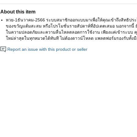
About this item
หวย-1ธันวาคม-2566 ระบบสมาชิกออกแบบมาเพื่อให้คุณเข้าถึงสิทธิประโยช
ของขวัญแต้มสะสม หรือโปรโมชั่นรายสัปดาห์ที่อัปเดตเสมอ นอกจากนี้ ยังมี
ในความปลอดภัยและความลื่นไหลตลอดการใช้งาน เพียงแค่เข้าระบบ ค
ใหม่ล่าสุดในทุกหมวดได้ทันที ไม่ต้องดาวน์โหลด แพลตฟอร์มรองรับทั้ง
Report an issue with this product or seller