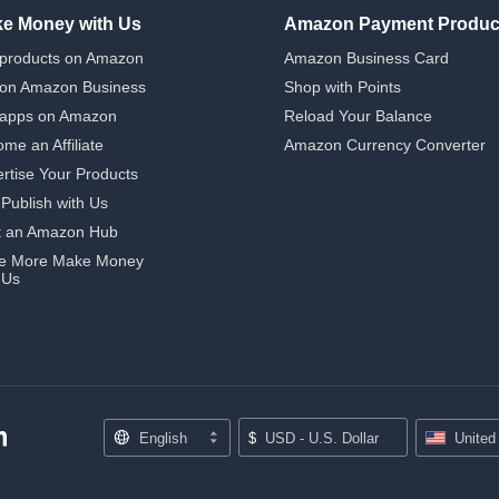
e Money with Us
Amazon Payment Produc
 products on Amazon
Amazon Business Card
 on Amazon Business
Shop with Points
 apps on Amazon
Reload Your Balance
me an Affiliate
Amazon Currency Converter
rtise Your Products
-Publish with Us
t an Amazon Hub
e More Make Money
 Us
English
$
USD - U.S. Dollar
United