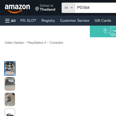
Deliver to
All
Thailand
PG SLOT
Registry
Customer Service
Gift Cards
All
›
›
Video Games
PlayStation 4
Consoles