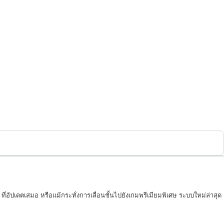
่อัปเดตเสมอ หรือแม้กระทั่งการเลื่อนชั้นไปยังเกมพรีเมียมพิเศษ ระบบใหม่ล่าสุด