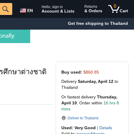
0
Returns
Hello, sign in
EN
& Orders
Cart
Account & Lists
Get free shipping to Thailand
รศึกษาต่างชาติ
Buy used:
$860.85
Delivery
Saturday, April 12
to
Thailand
Or fastest delivery
Thursday,
April 10
. Order within
16 hrs 8
mins
Deliver to
Thailand
Used: Very Good
|
Details
Sold by
jerseys4thewin