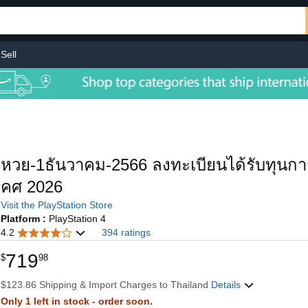
Sell
หวย-1ธันวาคม-2566 ลงทะเบียนได้รับทุนกา
คศ 2026
Visit the PlayStation Store
Platform :
PlayStation 4
4.2
394 ratings
719
$
98
$123.86 Shipping & Import Charges to Thailand
Details
Only 1 left in stock - order soon.