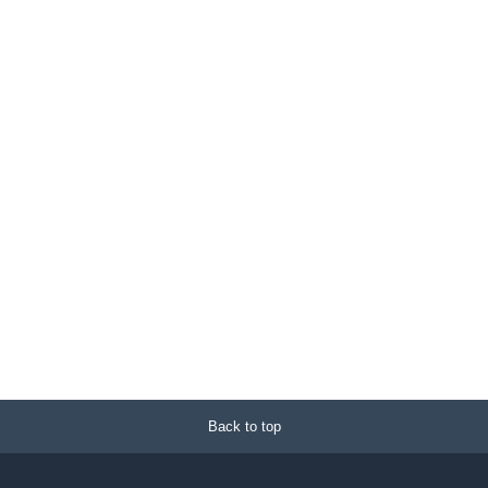
Back to top