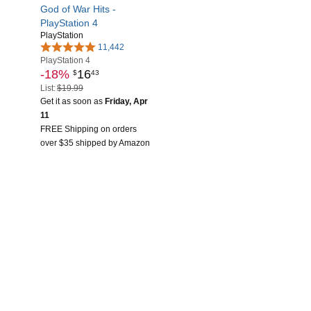
God of War Hits -
PlayStation 4
PlayStation
11,442
PlayStation 4
-18%
16
$
43
List:
$19.99
Get it as soon as
Friday, Apr
11
FREE Shipping on orders
over $35 shipped by Amazon