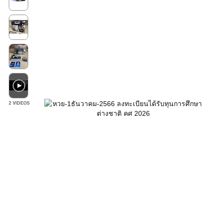
2 VIDEOS