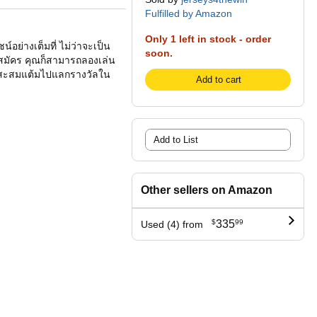
Fulfilled by Amazon
Only 1 left in stock - order
อย่างเต็มที่ ไม่ว่าจะเป็น
soon.
้สมัคร คุณก็สามารถลองเล่น
้อมสะสมแต้มไปแลกรางวัลใน
Add to cart
Add to List
Other sellers on Amazon
$
335
99
Used (4) from