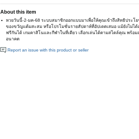
About this item
หวยวันนี้-2-มค-68 ระบบสมาชิกออกแบบมาเพื่อให้คุณเข้าถึงสิทธิประโยชน์
ของขวัญแต้มสะสม หรือโปรโมชั่นรายสัปดาห์ที่อัปเดตเสมอ แม้ยังไม่ได
ฟรีกันได้ เกมคาสิโนและกีฬาในที่เดียว เลือกเล่นได้ตามสไตล์คุณ พร
อนาคต
Report an issue with this product or seller