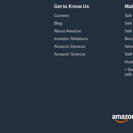
Get to Know Us
Mak
Careers
Sell
Blog
Sell
About Amazon
Sell
Investor Relations
Beco
Amazon Devices
Adve
Amazon Science
Self
Hos
›
Se
with