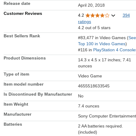
Release date
April 20, 2018
Customer Reviews
4.2
394
ratings
4.2 out of 5 stars
Best Sellers Rank
#83,477 in Video Games (
See
Top 100 in Video Games
)
#116 in
PlayStation 4 Console
Product Dimensions
14.3 x 4.5 x 17 inches; 7.41
ounces
Type of item
Video Game
Item model number
4655518633545
Is Discontinued By Manufacturer
No
Item Weight
7.4 ounces
Manufacturer
Sony Computer Entertainmen
Batteries
2 AA batteries required.
(included)