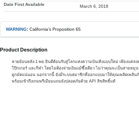
Date First Available
March 6, 2018
WARNING
:
California’s Proposition 65
Product Description
หวยย้อนหลัง-1-พย ยินดีต้อนรับสู่โลกแห่งความบันเทิงแบบใหม่ เพียงแค่ลง
โป๊กเกอร์ และกีฬา โดยไม่ต้องจ่ายเงินแม้ซึ้งเดียว ไม่ว่าคุณจะเป็นสายหมุน
ผูกมัดแน่นอน นอกจากนี้ ยังมีระบบสมาชิกที่ออกแบบมาให้คุณเพลิดเพลินก
พร้อมเข้าถึงเกมพรีเมียมแถมยังปลอดภัยด้วย API ลิขสิทธิ์แท้