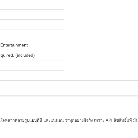
5
Entertainment
equired. (included)
าสนใจหลากหลายรูปแบบที่นี่ และแน่นอน ว่าทุกอย่างมีจริง เพราะ API ลิขสิทธิ์