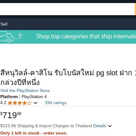
Sell
สีหนุวิลล์-คาสิโน รับโบนัสใหม่ pg slot ฝาก 
กล่วงปีที่หนึ่ง
Visit the PlayStation Store
Platform :
PlayStation 4
4.2
394 ratings
719
$
98
$123.86 Shipping & Import Charges to Thailand
Details
Only 1 left in stock - order soon.