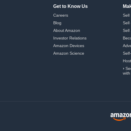
Get to Know Us
Mak
Careers
Sell
Blog
Sell
About Amazon
Sell
Investor Relations
Beco
Amazon Devices
Adve
Amazon Science
Self
Hos
›
Se
with