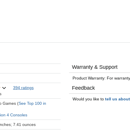
Warranty & Support
Product Warranty: For warranty
Feedback
394 ratings
s
Would you like to
tell us abou
eo Games (
See Top 100 in
tion 4 Consoles
 inches; 7.41 ounces