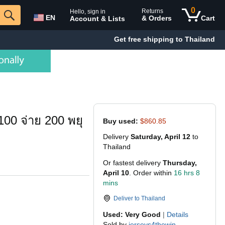
0
Returns
Hello, sign in
EN
& Orders
Cart
Account & Lists
Get free shipping to Thailand
100 จ่าย 200 พยุ
Buy used:
$860.85
Delivery
Saturday, April 12
to
Thailand
Or fastest delivery
Thursday,
April 10
. Order within
16 hrs 8
mins
Deliver to
Thailand
Used: Very Good
|
Details
Sold by
jerseys4thewin