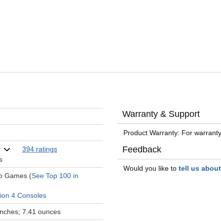
Warranty & Support
Product Warranty: For warranty
Feedback
394 ratings
s
Would you like to
tell us abou
eo Games (
See Top 100 in
tion 4 Consoles
 inches; 7.41 ounces