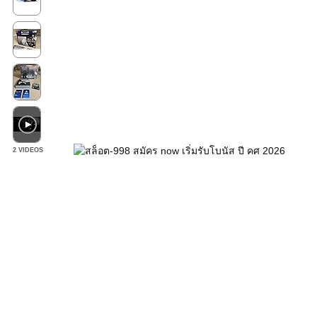
2 VIDEOS