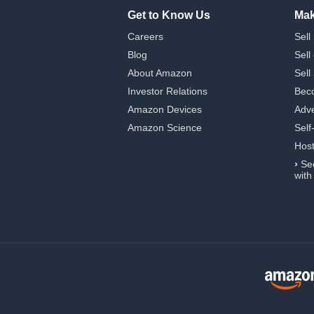
Get to Know Us
Mak
Careers
Sell
Blog
Sell
About Amazon
Sell
Investor Relations
Beco
Amazon Devices
Adve
Amazon Science
Self
Hos
›
Se
with