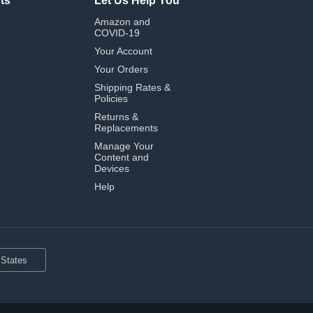
ts
Let Us Help You
Amazon and
COVID-19
Your Account
Your Orders
Shipping Rates &
Policies
Returns &
Replacements
Manage Your
Content and
Devices
Help
 States