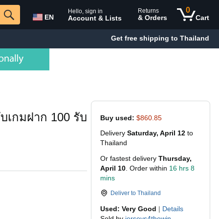
0
Returns
Hello, sign in
EN
& Orders
Cart
Account & Lists
Get free shipping to Thailand
กับเกมฝาก 100 รับ
Buy used:
$860.85
Delivery
Saturday, April 12
to
Thailand
Or fastest delivery
Thursday,
April 10
. Order within
16 hrs 8
mins
Deliver to
Thailand
Used: Very Good
|
Details
Sold by
jerseys4thewin