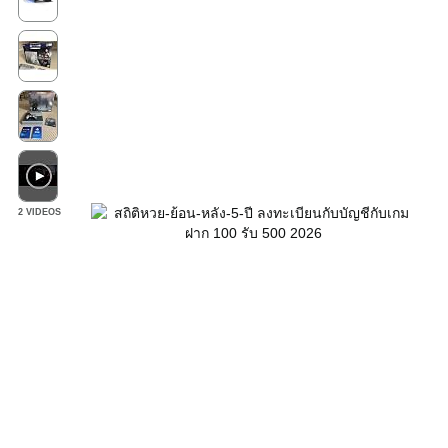
2 VIDEOS