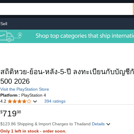
Sell
สถิติหวย-ย้อน-หลัง-5-ปี ลงทะเบียนกับบัญชี
500 2026
Visit the PlayStation Store
Platform :
PlayStation 4
4.2
394 ratings
719
$
98
$123.86 Shipping & Import Charges to Thailand
Details
Only 1 left in stock - order soon.