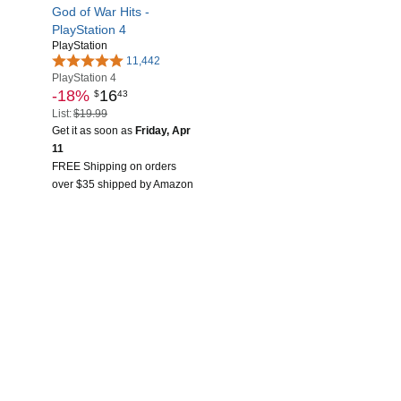
God of War Hits -
PlayStation 4
PlayStation
11,442
PlayStation 4
-18%
16
$
43
List:
$19.99
Get it as soon as
Friday, Apr
11
FREE Shipping on orders
over $35 shipped by Amazon