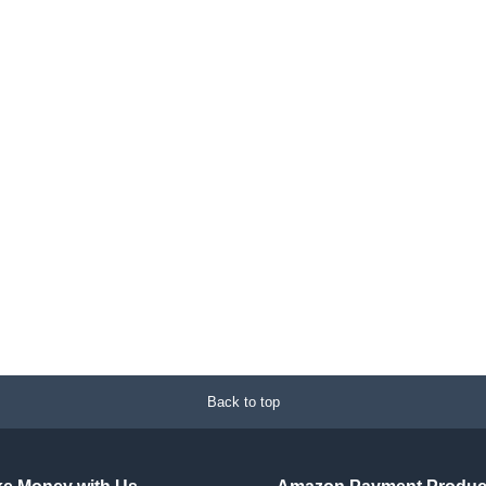
Back to top