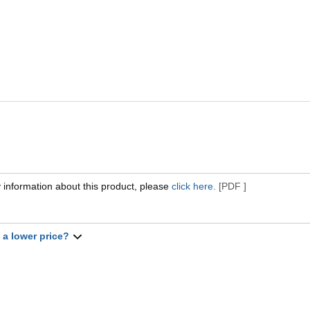
 information about this product, please
click here.
[PDF ]
t a lower price?