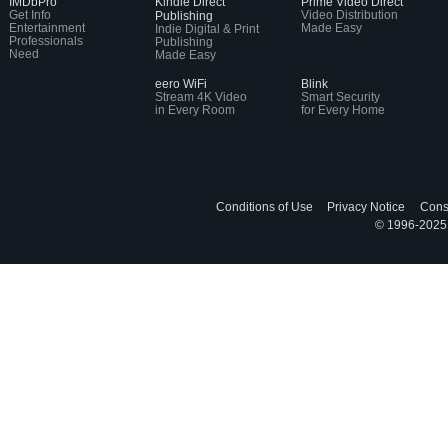
IMDbPro
Kindle Direct
Prime Video Direct
Get Info
Video Distribution
Publishing
Entertainment
Made Easy
Indie Digital & Print
Professionals
Publishing
Need
Made Easy
eero WiFi
Blink
Stream 4K Video
Smart Security
in Every Room
for Every Home
Conditions of Use
Privacy Notice
Cons
© 1996-2025, 