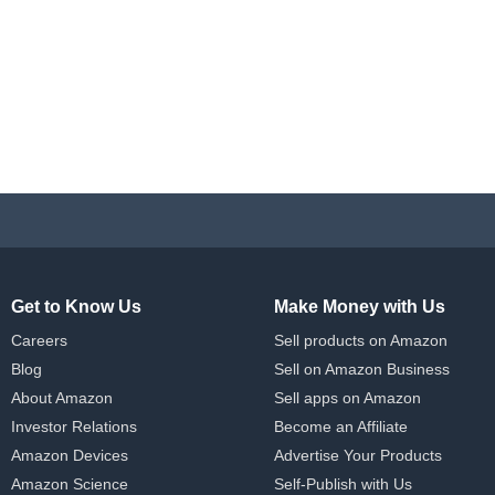
Get to Know Us
Make Money with Us
Careers
Sell products on Amazon
Blog
Sell on Amazon Business
About Amazon
Sell apps on Amazon
Investor Relations
Become an Affiliate
Amazon Devices
Advertise Your Products
Amazon Science
Self-Publish with Us