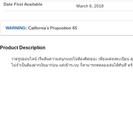
Date First Available
March 6, 2018
WARNING
:
California’s Proposition 65
Product Description
วาดรูปออนไลน์ เริ่มต้นความสนุกแบบไม่ต้องคิดเยอะ เพียงแค่ลงทะเบียน คุ
ไม่จำเป็นต้องฝากเงินมาก่อน แค่เข้าระบบ ก็สามารถทดลองเล่นได้ทันที พ