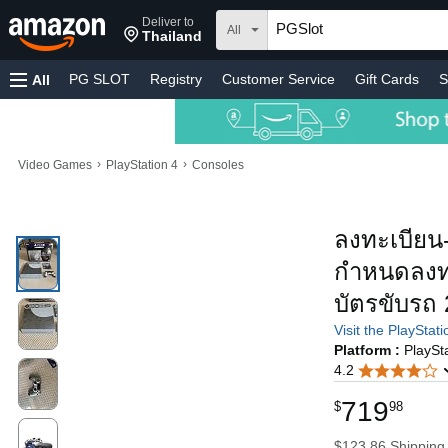
Deliver to
All
Thailand
PG SLOT
Registry
Customer Service
Gift Cards
S
All
›
›
Video Games
PlayStation 4
Consoles
ลงทะเบียน-
กำหนดลงทะ
บัตรขับรถ
Visit the PlayStat
Platform :
PlaySt
4.2
719
$
98
$123.86 Shipping