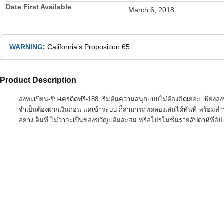
Date First Available
March 6, 2018
WARNING
:
California’s Proposition 65
Product Description
ลงทะเบียน-รับ-เครดิตฟรี-188 เริ่มต้นความสนุกแบบไม่ต้องคิดเยอะ เพียงลง
จำเป็นต้องฝากเงินก่อน แค่เข้าระบบ ก็สามารถทดลองเล่นได้ทันที พร้อมส
อย่างเต็มที่ ไม่ว่าจะเป็นของขวัญแต้มสะสม หรือโปรโมชั่นรายสัปดาห์ที่อัป