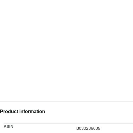
Product information
ASIN
B030236635