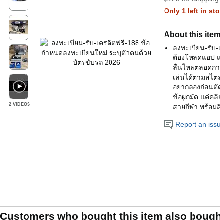
Only 1 left in st
About this ite
ลงทะเบียน-รับ-เ
ต้องโหลดแอป แ
ลื่นไหลตลอดการ
เล่นได้ตามสไต
อยากลองก่อนตัด
ข้อผูกมัด แค่คลิ
2 VIDEOS
สายกีฬา พร้อม
Report an issue
Customers who bought this item also bough