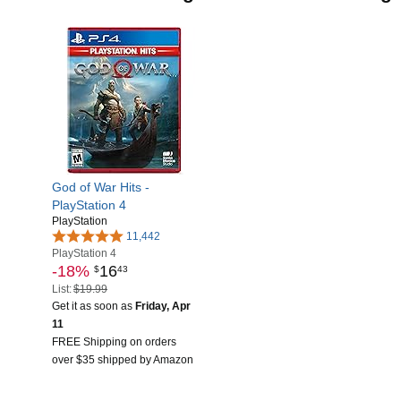
God of War Hits -
PlayStation 4
PlayStation
11,442
PlayStation 4
-18%
16
$
43
List:
$19.99
Get it as soon as
Friday, Apr
11
FREE Shipping on orders
over $35 shipped by Amazon