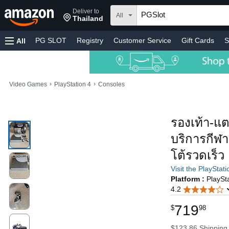
Deliver to
All
Thailand
PG SLOT
Registry
Customer Service
Gift Cards
S
All
›
›
Video Games
PlayStation 4
Consoles
รองเท้า-แต
บริการกีฬ
โต้รวดเร็ว
Visit the PlayStat
Platform :
PlaySt
4.2
719
$
98
$123.86 Shipping