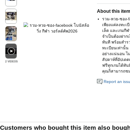
About this ite
รวม-หวย-ซอง-fa
เพียงแค่ลงทะเบ
เล็ต และเกมกีฬา
จำเป็นต้องฝากเ
ทันที พร้อมสำร
ทะเบียนเท่านั้
อย่างแน่นอน ไ
สัปดาห์ที่อัปเ
2 VIDEOS
ฟรีทุกเกมได้ทันท
คุณก็สามารถช
Report an issue
Customers who bought this item also bough