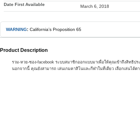
Date First Available
March 6, 2018
WARNING
:
California’s Proposition 65
Product Description
รวม-หวย-ซอง-facebook ระบบสมาชิกออกแบบมาเพื่อให้คุณเข้าถึงสิทธิประโ
นอกจากนี้ คุณยังสามารถ เล่นเกมคาสิโนและกีฬาในที่เดียว เลือกเล่นไ