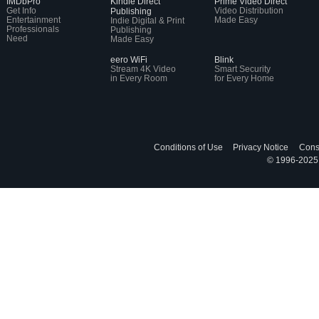
IMDbPro
Kindle Direct
Prime Video Direct
Get Info
Video Distribution
Publishing
Entertainment
Made Easy
Indie Digital & Print
Professionals
Publishing
Need
Made Easy
eero WiFi
Blink
Stream 4K Video
Smart Security
in Every Room
for Every Home
Conditions of Use
Privacy Notice
Cons
© 1996-2025, 