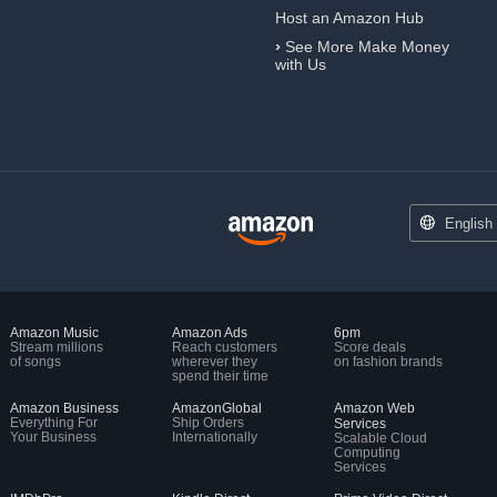
Host an Amazon Hub
›
See More Make Money
with Us
English
Amazon Music
Amazon Ads
6pm
Stream millions
Reach customers
Score deals
of songs
wherever they
on fashion brands
spend their time
Amazon Business
AmazonGlobal
Amazon Web
Everything For
Ship Orders
Services
Your Business
Internationally
Scalable Cloud
Computing
Services