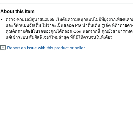
About this item
ตรวจ-หวย16มิถุนายน2565 เริ่มต้นความสนุกแบบไม่มีที่ยุ่งยากเพียงแค่
และกีฬาแบบจัดเต็ม ไม่ว่าจะเป็นสล็อต PG น่าตื่นเต้น รูเล็ต ที่ท้าทายดว
คุณติดตามศิษย์โปรดของคุณได้ตลอด ώρα นอกจากนี้ คุณยังสามารถทดลอ
แค่เข้าระบบ สัมผัสฟีเจอร์ใหม่ล่าสุด ที่นี่มีให้ครบจบในที่เดียว
Report an issue with this product or seller