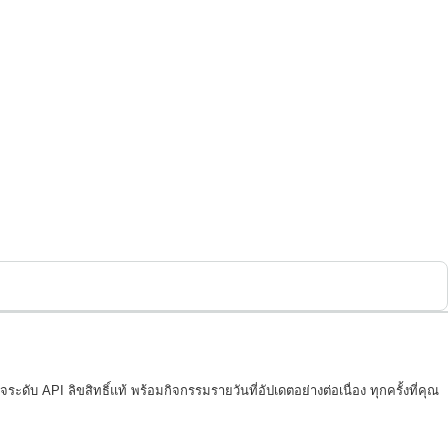
บ API ลิขสิทธิ์แท้ พร้อมกิจกรรมรายวันที่อัปเดตอย่างต่อเนื่อง ทุกครั้งที่คุณ