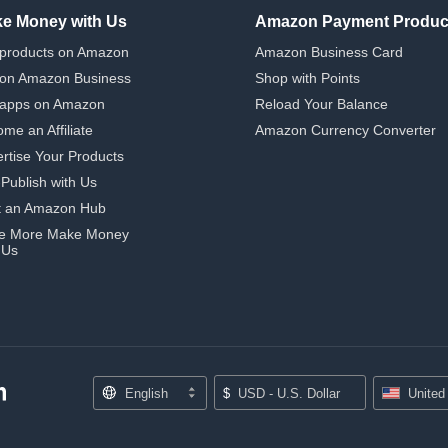
e Money with Us
Amazon Payment Produc
 products on Amazon
Amazon Business Card
 on Amazon Business
Shop with Points
 apps on Amazon
Reload Your Balance
me an Affiliate
Amazon Currency Converter
rtise Your Products
-Publish with Us
t an Amazon Hub
e More Make Money
 Us
English
$
USD - U.S. Dollar
United