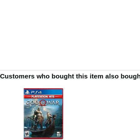
Customers who bought this item also bough