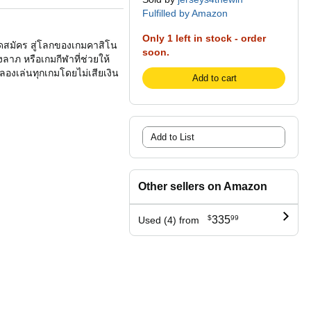
Fulfilled by Amazon
Only 1 left in stock - order
กดสมัคร สู่โลกของเกมคาสิโน
soon.
งลาภ หรือเกมกีฬาที่ช่วยให้
งเล่นทุกเกมโดยไม่เสียเงิน
Add to cart
Add to List
Other sellers on Amazon
$
335
99
Used (4) from