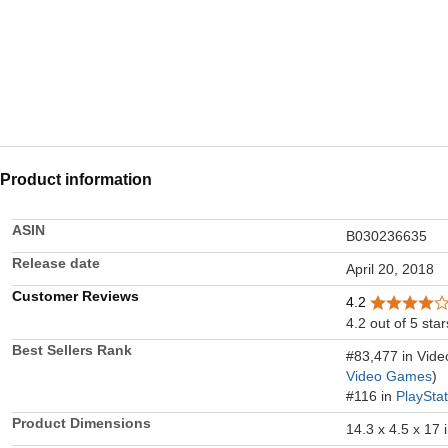
Product information
ASIN
B030236635
Release date
April 20, 2018
Customer Reviews
4.2
4.2 out of 5 star
Best Sellers Rank
#83,477 in Vid
Video Games
)
#116 in
PlaySta
Product Dimensions
14.3 x 4.5 x 17