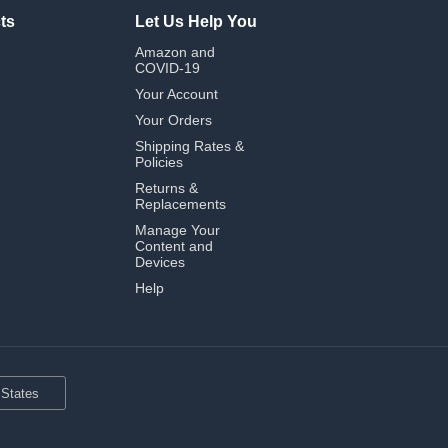
ts
Let Us Help You
Amazon and
COVID-19
Your Account
Your Orders
Shipping Rates &
Policies
Returns &
Replacements
Manage Your
Content and
Devices
Help
 States