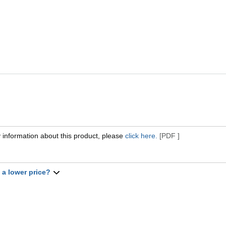
 information about this product, please
click here.
[PDF ]
t a lower price?