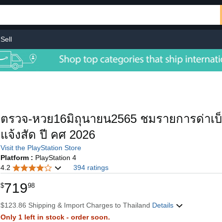
Sell
ตรวจ-หวย16มิถุนายน2565 ชมรายการด่าเบ็
แจ้งสัด ปี คศ 2026
Visit the PlayStation Store
Platform :
PlayStation 4
4.2
394 ratings
719
$
98
$123.86 Shipping & Import Charges to Thailand
Details
Only 1 left in stock - order soon.