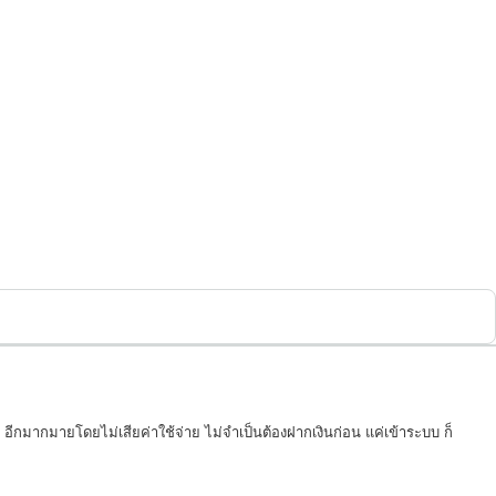
อีกมากมายโดยไม่เสียค่าใช้จ่าย ไม่จำเป็นต้องฝากเงินก่อน แค่เข้าระบบ ก็