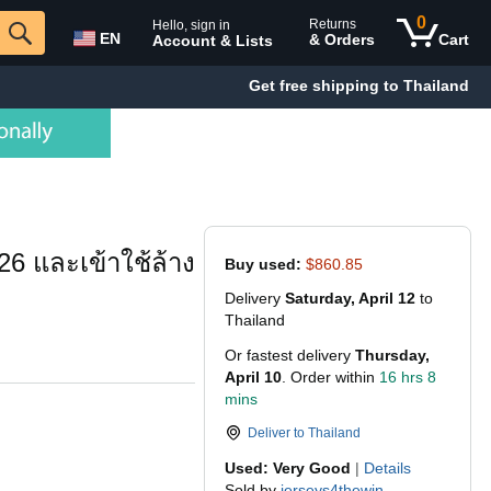
0
Returns
Hello, sign in
EN
& Orders
Cart
Account & Lists
Get free shipping to Thailand
6 และเข้าใช้ล้าง
Buy used:
$860.85
Delivery
Saturday, April 12
to
Thailand
Or fastest delivery
Thursday,
April 10
. Order within
16 hrs 8
mins
Deliver to
Thailand
Used: Very Good
|
Details
Sold by
jerseys4thewin