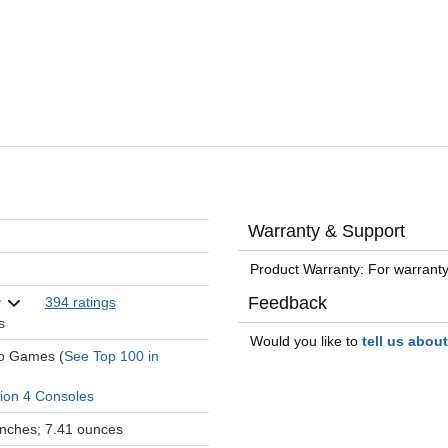
Warranty & Support
Product Warranty: For warranty
Feedback
394 ratings
s
Would you like to
tell us abou
eo Games (
See Top 100 in
tion 4 Consoles
 inches; 7.41 ounces