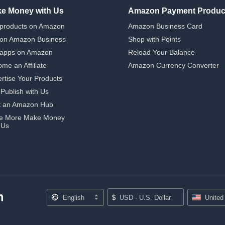
e Money with Us
Amazon Payment Produc
 products on Amazon
Amazon Business Card
 on Amazon Business
Shop with Points
 apps on Amazon
Reload Your Balance
me an Affiliate
Amazon Currency Converter
rtise Your Products
-Publish with Us
t an Amazon Hub
e More Make Money
 Us
English
$
USD - U.S. Dollar
United