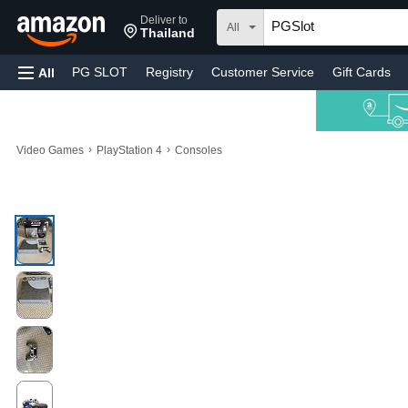
Deliver to
All
Thailand
PG SLOT
Registry
Customer Service
Gift Cards
All
›
›
Video Games
PlayStation 4
Consoles