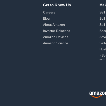
Get to Know Us
Mak
Careers
Sell
Blog
Sell
About Amazon
Sell
Investor Relations
Beco
Amazon Devices
Adve
Amazon Science
Self
Hos
›
Se
with