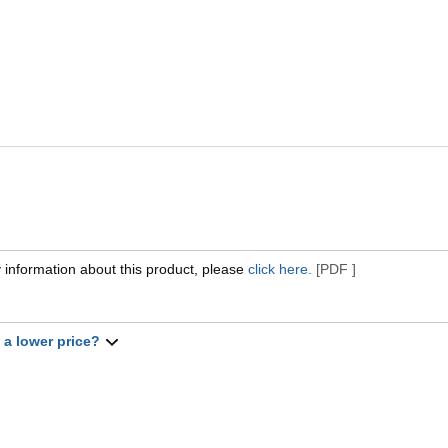
 information about this product, please
click here.
[PDF ]
t a lower price?