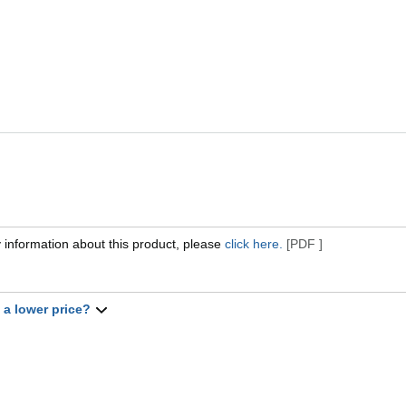
 information about this product, please
click here.
[PDF ]
t a lower price?