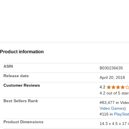
Product information
ASIN
B030236635
Release date
April 20, 2018
Customer Reviews
4.2
4.2 out of 5 star
Best Sellers Rank
#83,477 in Vid
Video Games
)
#116 in
PlaySta
Product Dimensions
14.3 x 4.5 x 17