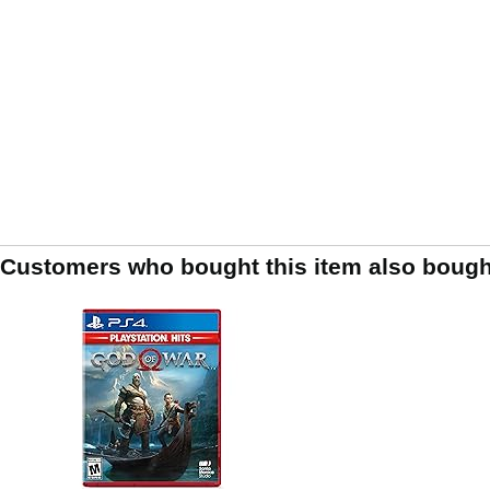
Customers who bought this item also bough