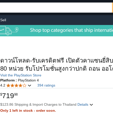
Sell
ดาวน์โหลด-รับเครดิตฟรี เปิดตัวคาแซนยี่สิ
80 หน่วย รับโปรโมชั่นสูงกว่าปกติ ถอน ออโ
Visit the PlayStation Store
Platform :
PlayStation 4
4.2
394 ratings
719
$
98
$123.86 Shipping & Import Charges to Thailand
Details
Only 1 left in stock - order soon.