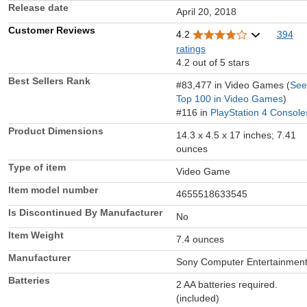
Release date
April 20, 2018
Customer Reviews
4.2
394
ratings
4.2 out of 5 stars
Best Sellers Rank
#83,477 in Video Games (
See
Top 100 in Video Games
)
#116 in
PlayStation 4 Console
Product Dimensions
14.3 x 4.5 x 17 inches; 7.41
ounces
Type of item
Video Game
Item model number
4655518633545
Is Discontinued By Manufacturer
No
Item Weight
7.4 ounces
Manufacturer
Sony Computer Entertainmen
Batteries
2 AA batteries required.
(included)