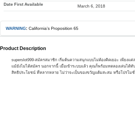
Date First Available
March 6, 2018
WARNING
:
California’s Proposition 65
Product Description
superslot999-สมัครสมาชิก เริ่มต้นความสนุกแบบไม่ต้องคิดเยอะ เพียงแค่
แม้ยังไม่ได้สมัคร นอกจากนี้ เมื่อเข้าระบบแล้ว คุณก็พร้อมทดลองเล่นไ
สิทธิประโยชน์ ที่หลากหลาย ไม่ว่าจะเป็นของขวัญแต้มสะสม หรือโปรโมชั่