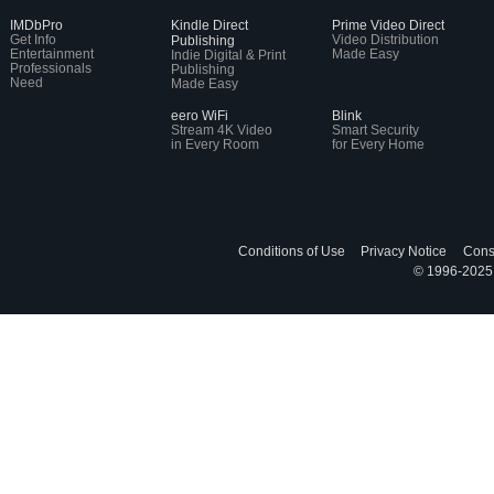
IMDbPro
Kindle Direct
Prime Video Direct
Get Info
Video Distribution
Publishing
Entertainment
Made Easy
Indie Digital & Print
Professionals
Publishing
Need
Made Easy
eero WiFi
Blink
Stream 4K Video
Smart Security
in Every Room
for Every Home
Conditions of Use
Privacy Notice
Cons
© 1996-2025, 