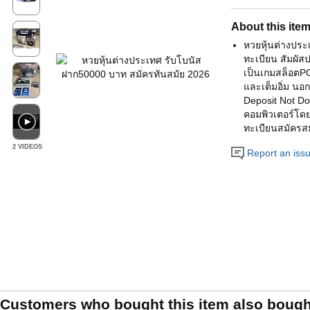
About this ite
หวยหุ้นต่างประ
ทะเบียน สัมผั
เป็นเกมสล็อตPG
และเต็มอิ่ม น
Deposit Not Do
คอมพิวเตอร์โดย
ทะเบียนสมัครสมา
2 VIDEOS
Report an issue
Customers who bought this item also bough