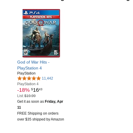
God of War Hits -
PlayStation 4
PlayStation
11,442
PlayStation 4
-18%
16
$
43
List:
$19.99
Get it as soon as
Friday, Apr
11
FREE Shipping on orders
over $35 shipped by Amazon