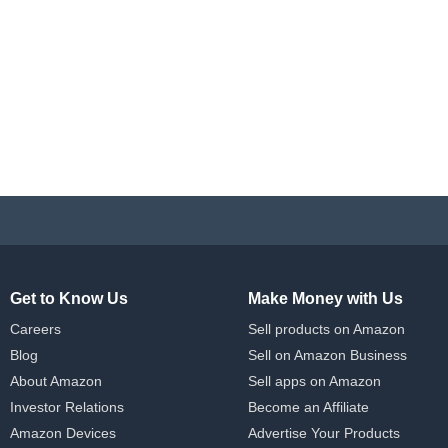
Get to Know Us
Make Money with Us
Careers
Sell products on Amazon
Blog
Sell on Amazon Business
About Amazon
Sell apps on Amazon
Investor Relations
Become an Affiliate
Amazon Devices
Advertise Your Products