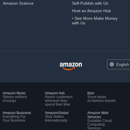
Amazon Science
Self-Publish with Us
Host an Amazon Hub
›
See More Make Money
with Us
English
Amazon Music
Amazon Ads
6pm
Stream millions
Reach customers
Score deals
of songs
wherever they
on fashion brands
spend their time
Amazon Business
AmazonGlobal
Amazon Web
Everything For
Ship Orders
Services
Your Business
Internationally
Scalable Cloud
Computing
Services