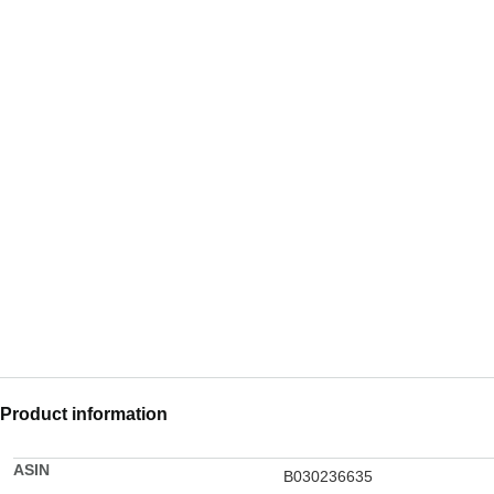
Product information
ASIN
B030236635