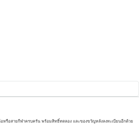
ล้อหรือสายกีฬาครบครัน พร้อมสิทธิ์ทดลอง และของขวัญหลังลงทะเบียนอีกด้วย