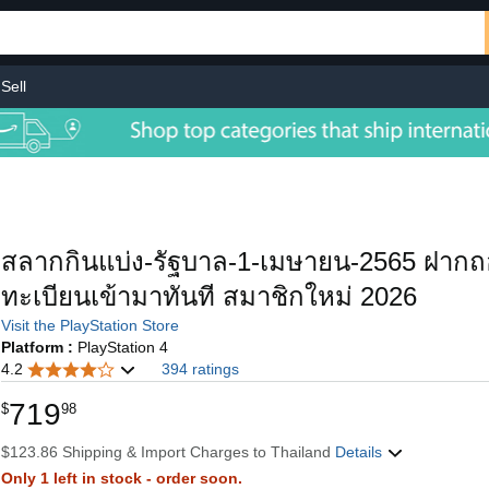
Sell
สลากกินแบ่ง-รัฐบาล-1-เมษายน-2565 ฝากถ
ทะเบียนเข้ามาทันที สมาชิกใหม่ 2026
Visit the PlayStation Store
Platform :
PlayStation 4
4.2
394 ratings
719
$
98
$123.86 Shipping & Import Charges to Thailand
Details
Only 1 left in stock - order soon.