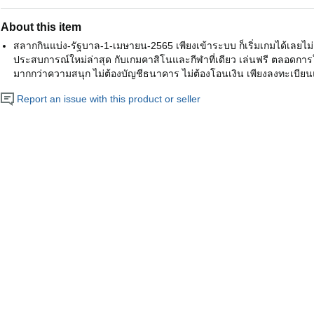
About this item
สลากกินแบ่ง-รัฐบาล-1-เมษายน-2565 เพียงเข้าระบบ ก็เริ่มเกมได้เลยไม่
ประสบการณ์ใหม่ล่าสุด กับเกมคาสิโนและกีฬาที่เดียว เล่นฟรี ตลอดการใช
มากกว่าความสนุก ไม่ต้องบัญชีธนาคาร ไม่ต้องโอนเงิน เพียงลงทะเบียนแล
Report an issue with this product or seller