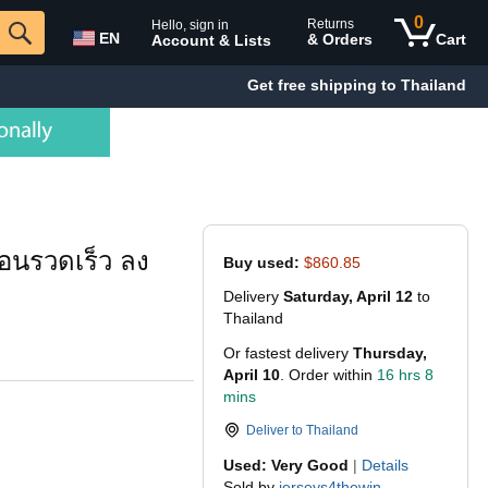
0
Returns
Hello, sign in
EN
& Orders
Cart
Account & Lists
Get free shipping to Thailand
อนรวดเร็ว ลง
Buy used:
$860.85
Delivery
Saturday, April 12
to
Thailand
Or fastest delivery
Thursday,
April 10
. Order within
16 hrs 8
mins
Deliver to
Thailand
Used: Very Good
|
Details
Sold by
jerseys4thewin