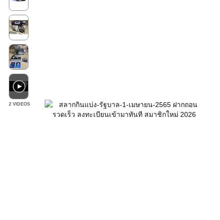
2 VIDEOS