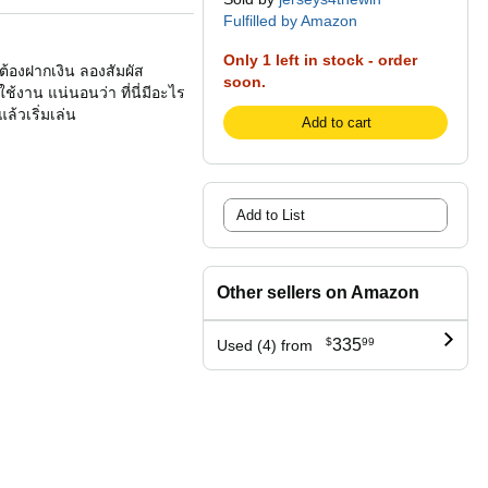
Fulfilled by Amazon
Only 1 left in stock - order
ต้องฝากเงิน ลองสัมผัส
soon.
้งาน แน่นอนว่า ที่นี่มีอะไร
้วเริ่มเล่น
Add to cart
Add to List
Other sellers on Amazon
$
335
99
Used (4) from