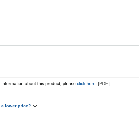
 information about this product, please
click here.
[PDF ]
t a lower price?