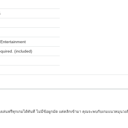
5
Entertainment
equired. (included)
ล่นฟรีทุกเกมได้ทันที ไม่มีข้อผูกมัด แค่คลิกเข้ามา คุณจะพบกับเกมแนวหมุนวง