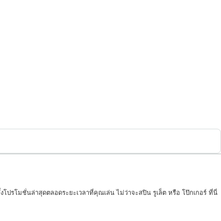
รโมชั่นล่าสุดตลอดระยะเวลาที่คุณเล่น ไม่ว่าจะสปิน รูเล็ต หรือ โป๊กเกอร์ ที่นี่