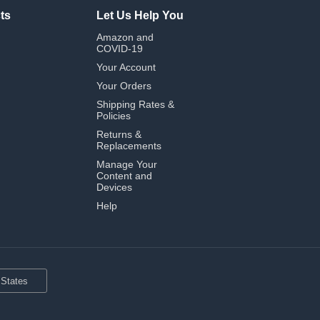
ts
Let Us Help You
Amazon and
COVID-19
Your Account
Your Orders
Shipping Rates &
Policies
Returns &
Replacements
Manage Your
Content and
Devices
Help
 States