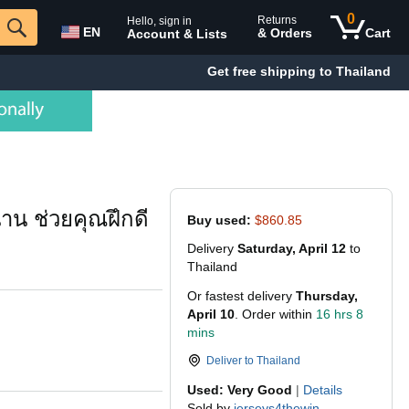
0
Returns
Hello, sign in
EN
& Orders
Cart
Account & Lists
Get free shipping to Thailand
าน ช่วยคุณฝึกดี
Buy used:
$860.85
Delivery
Saturday, April 12
to
Thailand
Or fastest delivery
Thursday,
April 10
. Order within
16 hrs 8
mins
Deliver to
Thailand
Used: Very Good
|
Details
Sold by
jerseys4thewin