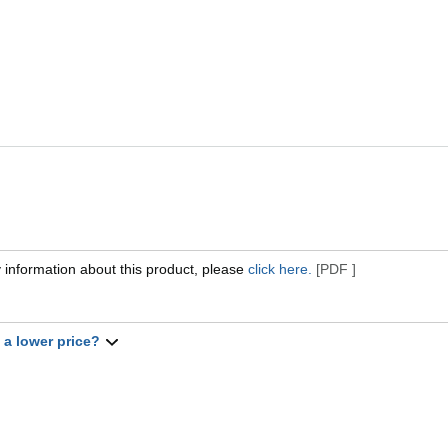
 information about this product, please
click here.
[PDF ]
t a lower price?