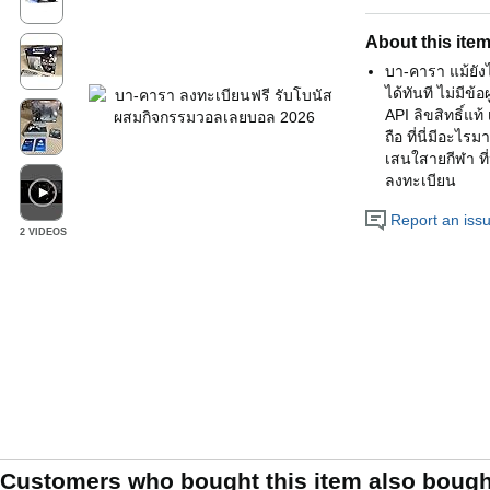
About this ite
บา-คารา แม้ยัง
ได้ทันที ไม่มีข
API ลิขสิทธิ์แท
ถือ ที่นี่มีอะ
เสนใสายกีฬา ที
ลงทะเบียน
Report an issue
2 VIDEOS
Customers who bought this item also bough