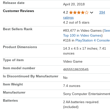
Release date
April 20, 2018
Customer Reviews
4.2
394
ratings
4.2 out of 5 stars
Best Sellers Rank
#83,477 in Video Games (
See
Top 100 in Video Games
)
#116 in
PlayStation 4 Console
Product Dimensions
14.3 x 4.5 x 17 inches; 7.41
ounces
Type of item
Video Game
Item model number
4655518633545
Is Discontinued By Manufacturer
No
Item Weight
7.4 ounces
Manufacturer
Sony Computer Entertainmen
Batteries
2 AA batteries required.
(included)