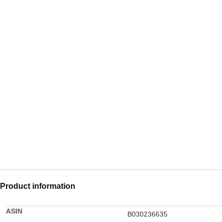
Product information
ASIN
B030236635