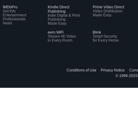
IMDbPro
Kindle Direct
Prime Video Direct
Get Info
Video Distribution
Publishing
Entertainment
Made Easy
Indie Digital & Print
Professionals
Publishing
Need
Made Easy
eero WiFi
Blink
Stream 4K Video
Smart Security
in Every Room
for Every Home
Conditions of Use
Privacy Notice
Cons
© 1996-2025, 