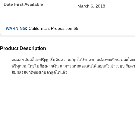
Date First Available
March 6, 2018
WARNING
:
California’s Proposition 65
Product Description
ทดลองเล่นสล็อตฟรีpg เริ่มต้นความสนุกได้ง่ายดาย แค่ลงทะเบียน คุณก็จ
ฟรีทุกเกมโดยไม่ต้องฝากเงิน สามารถทดลองเล่นได้เลยหลังเข้าระบบ รับควา
สัมผัสรสชาติของเกมล่าสุดได้แล้ว