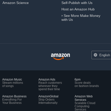
Amazon Science
Self-Publish with Us
Host an Amazon Hub
›
See More Make Money
with Us
English
Amazon Music
Amazon Ads
6pm
Stream millions
Reach customers
Score deals
of songs
wherever they
on fashion brands
spend their time
Amazon Business
AmazonGlobal
Amazon Web
Everything For
Ship Orders
Services
Your Business
Internationally
Scalable Cloud
Computing
Services