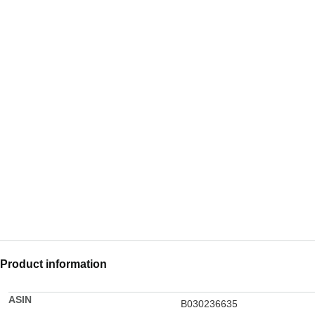
Product information
ASIN
B030236635